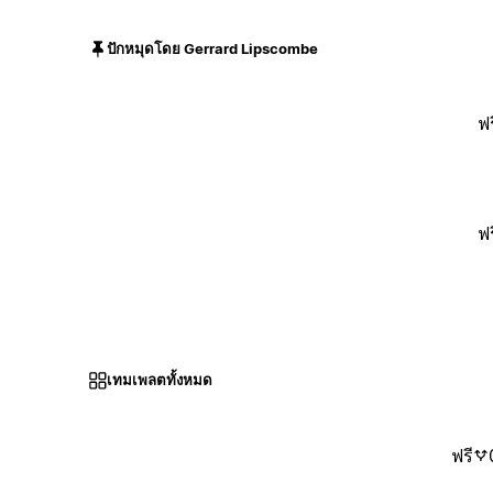
ปักหมุดโดย Gerrard Lipscombe
ฟร
ฟร
เทมเพลตทั้งหมด
ฟรี