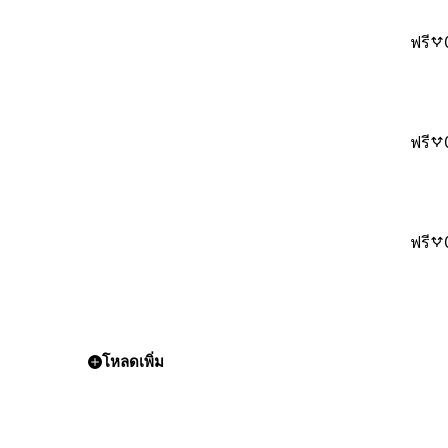
ฟรี
ฟรี
ฟรี
โหลดเพิ่ม