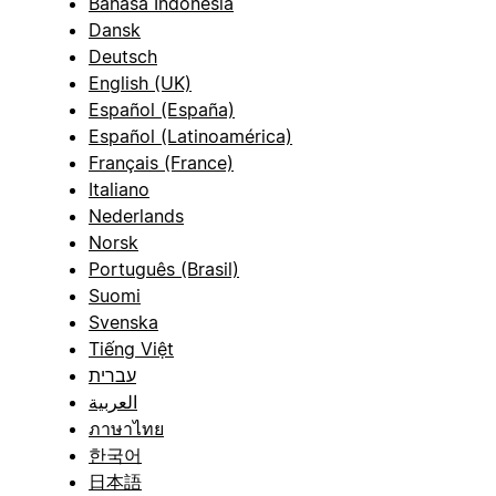
Bahasa Indonesia
Dansk
Deutsch
English (UK)
Español (España)
Español (Latinoamérica)
Français (France)
Italiano
Nederlands
Norsk
Português (Brasil)
Suomi
Svenska
Tiếng Việt
עברית
العربية
ภาษาไทย
한국어
日本語