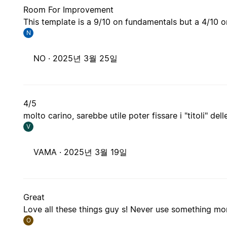
Room For Improvement
This template is a 9/10 on fundamentals but a 4/10 o
N
NO ·
2025년 3월 25일
4/5
molto carino, sarebbe utile poter fissare i "titoli" dell
V
VAMA ·
2025년 3월 19일
Great
Love all these things guy s! Never use something mor
O