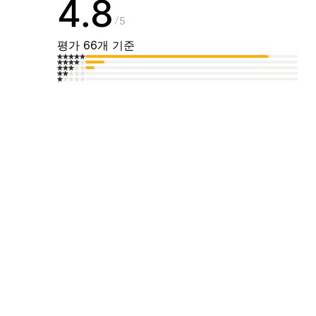
4.8
5
평가 66개 기준