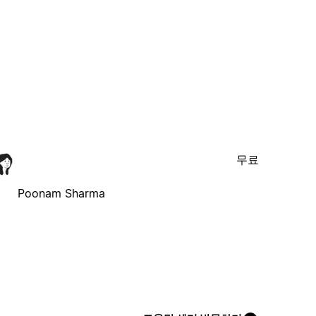
무료
Poonam Sharma