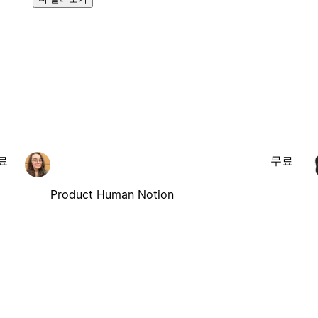
료
무료
Product Human Notion