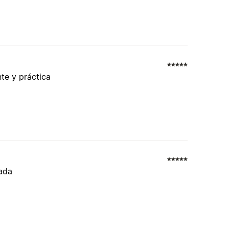
nte y práctica
dada