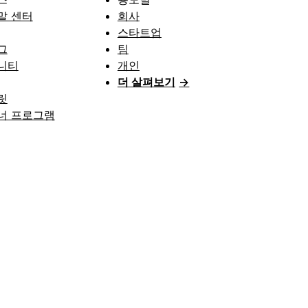
말 센터
회사
스타트업
그
팀
니티
개인
더 살펴보기
→
릿
너 프로그램