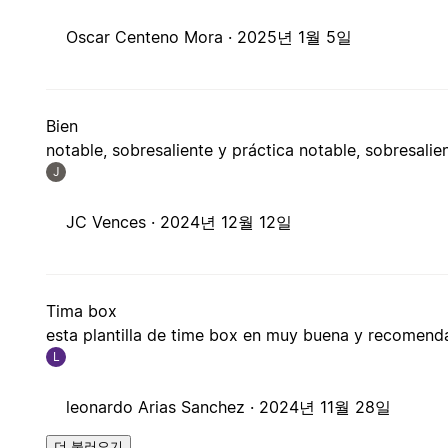
Oscar Centeno Mora ·
2025년 1월 5일
Bien
notable, sobresaliente y práctica notable, sobresalie
J
JC Vences ·
2024년 12월 12일
Tima box
esta plantilla de time box en muy buena y recomen
L
leonardo Arias Sanchez ·
2024년 11월 28일
더 불러오기