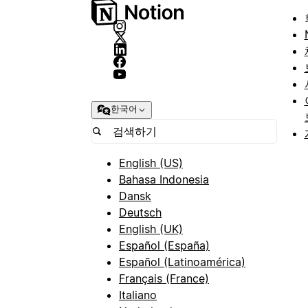
한국어
English (US)
Bahasa Indonesia
Dansk
Deutsch
English (UK)
Español (España)
Español (Latinoamérica)
Français (France)
Italiano