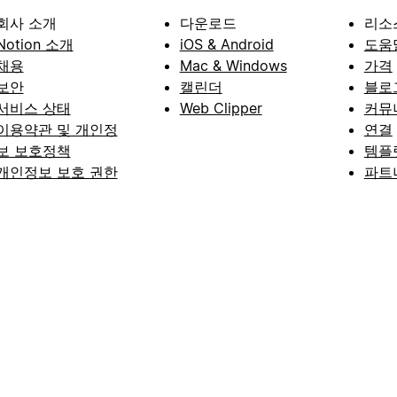
회사 소개
다운로드
리소
Notion 소개
iOS & Android
도움
채용
Mac & Windows
가격
보안
캘린더
블로
서비스 상태
Web Clipper
커뮤
이용약관 및 개인정
연결
보 보호정책
템플
개인정보 보호 권한
파트