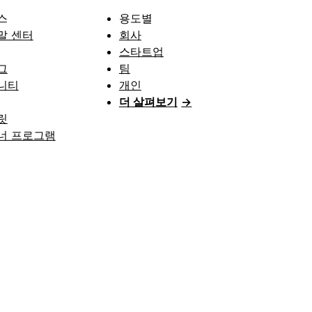
스
용도별
말 센터
회사
스타트업
그
팀
니티
개인
더 살펴보기
→
릿
너 프로그램