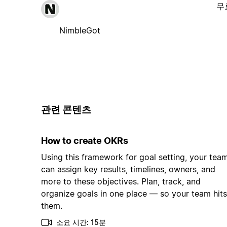
무
NimbleGot
관련 콘텐츠
How to create OKRs
Using this framework for goal setting, your tea
can assign key results, timelines, owners, and
more to these objectives. Plan, track, and
organize goals in one place — so your team hits
them.
소요 시간: 15분