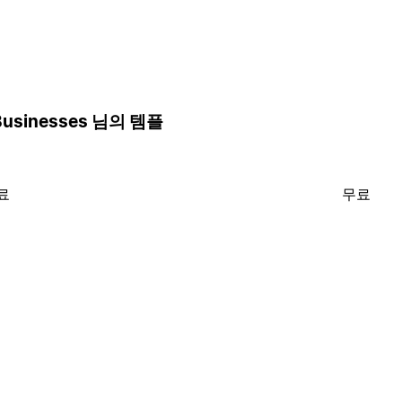
e Businesses 님의 템플
료
무료