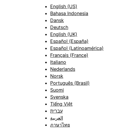
English (US)
Bahasa Indonesia
Dansk
Deutsch
English (UK)
Español (España)
Español (Latinoamérica)
Français (France)
Italiano
Nederlands
Norsk
Português (Brasil)
Suomi
Svenska
Tiếng Việt
עברית
العربية
ภาษาไทย