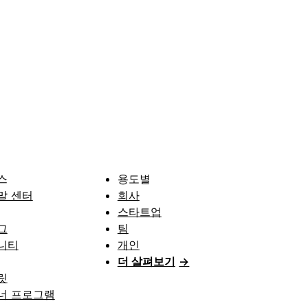
스
용도별
말 센터
회사
스타트업
그
팀
니티
개인
더 살펴보기
→
릿
너 프로그램