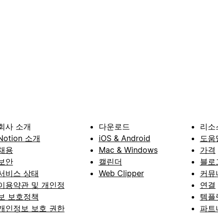
회사 소개
다운로드
리소
Notion 소개
iOS & Android
도움
채용
Mac & Windows
가격
보안
캘린더
블로
서비스 상태
Web Clipper
커뮤
이용약관 및 개인정
연결
보 보호정책
템플
개인정보 보호 권한
파트