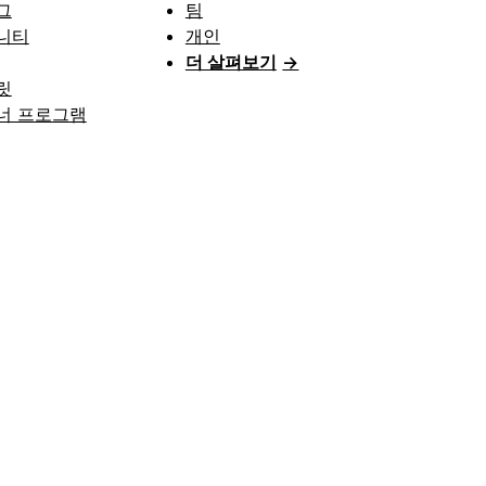
그
팀
니티
개인
더 살펴보기
→
릿
너 프로그램