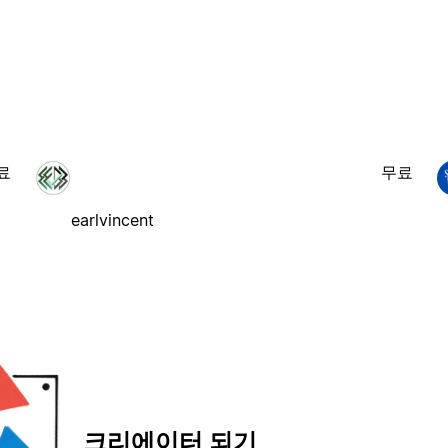
료
무료
earlvincent
크리에이터 되기