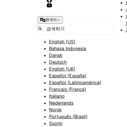
한국어
English (US)
Bahasa Indonesia
Dansk
Deutsch
English (UK)
Español (España)
Español (Latinoamérica)
Français (France)
Italiano
Nederlands
Norsk
Português (Brasil)
Suomi