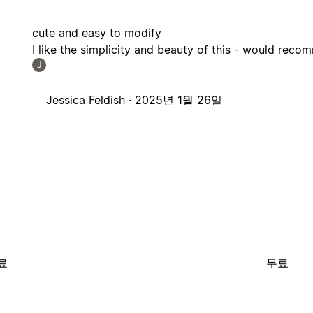
cute and easy to modify
I like the simplicity and beauty of this - would rec
J
Jessica Feldish ·
2025년 1월 26일
료
무료