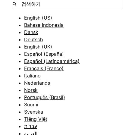
English (US)
Bahasa Indonesia
Dansk
Deutsch
English (UK)
Español (España)
Español (Latinoamérica)
Français (France)
Italiano
Nederlands
Norsk
Português (Brasil)
Suomi
Svenska
Tiếng Việt
עברית
العربية