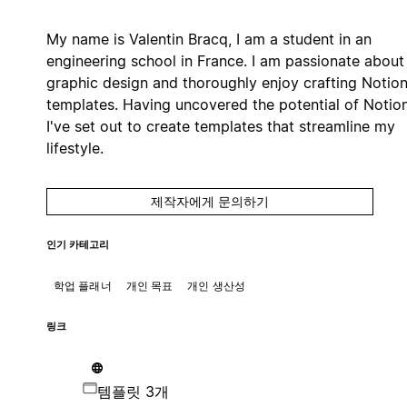
My name is Valentin Bracq, I am a student in an
engineering school in France. I am passionate about
graphic design and thoroughly enjoy crafting Notio
templates. Having uncovered the potential of Notion
I've set out to create templates that streamline my
lifestyle.
제작자에게 문의하기
인기 카테고리
학업 플래너
개인 목표
개인 생산성
링크
템플릿 3개