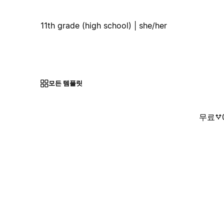
11th grade (high school) | she/her
모든 템플릿
무료