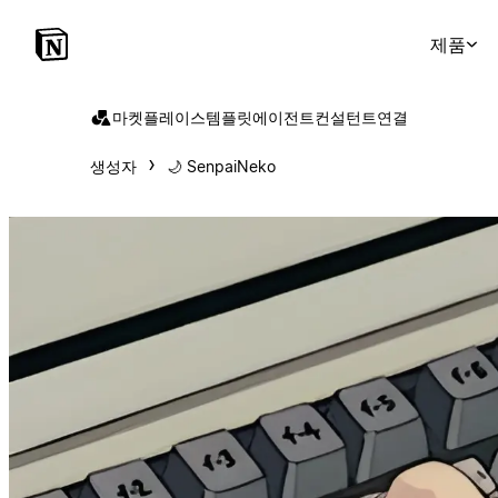
제품
마켓플레이스
템플릿
에이전트
컨설턴트
연결
생성자
🌙 SenpaiNeko