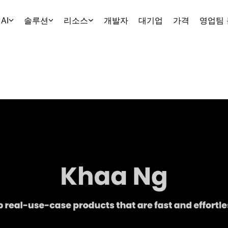
AI
솔루션
리소스
개발자
대기업
가격
영업팀