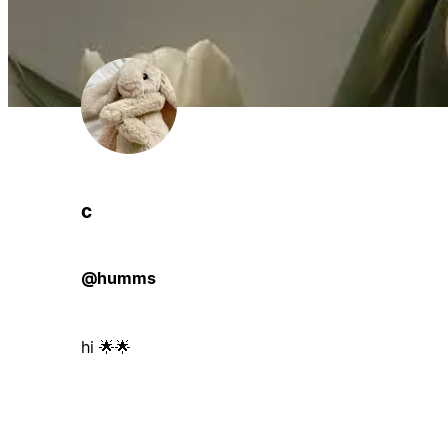
c
@humms
hi 🌟🌟