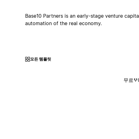
Base10 Partners is an early-stage venture capital
automation of the real economy.
모든 템플릿
무료