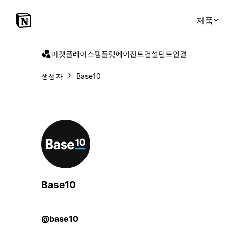
제품
마켓플레이스
템플릿
에이전트
컨설턴트
연결
생성자
Base10
Base10
@base10