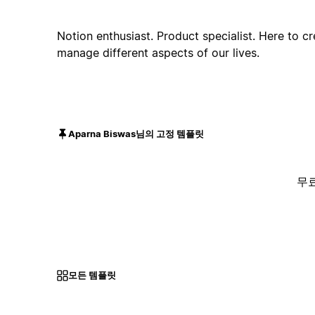
Notion enthusiast. Product specialist. Here to c
manage different aspects of our lives.
Aparna Biswas님의 고정 템플릿
무
모든 템플릿