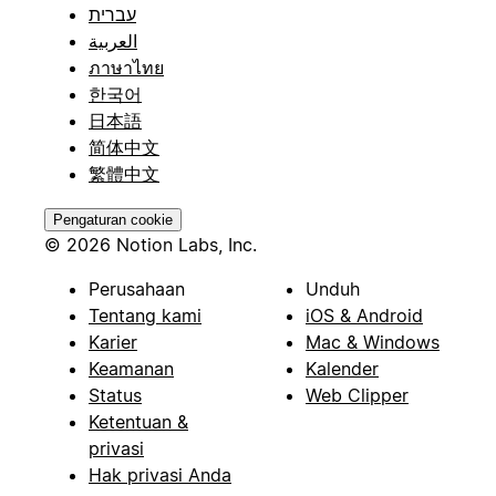
עברית
العربية
ภาษาไทย
한국어
日本語
简体中文
繁體中文
Pengaturan cookie
© 2026 Notion Labs, Inc.
Perusahaan
Unduh
Tentang kami
iOS & Android
Karier
Mac & Windows
Keamanan
Kalender
Status
Web Clipper
Ketentuan &
privasi
Hak privasi Anda