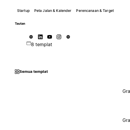
Startup
Peta Jalan & Kalender
Perencanaan & Target
Tautan
8 templat
Semua templat
Gra
Gra