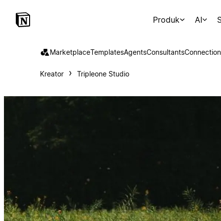
Produk
AI
S
Marketplace
Templates
Agents
Consultants
Connection
Kreator
Tripleone Studio