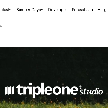
olusi
Sumber Daya
Developer
Perusahaan
Harg
s