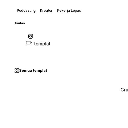
Podcasting
Kreator
Pekerja Lepas
Tautan
1 templat
Semua templat
Gra