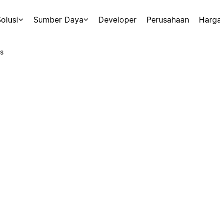
olusi
Sumber Daya
Developer
Perusahaan
Harg
s