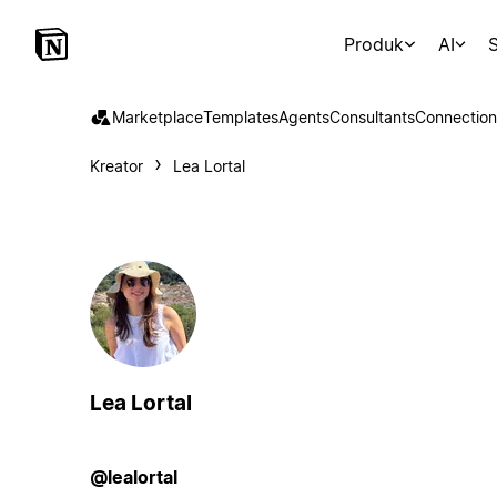
Produk
AI
S
Marketplace
Templates
Agents
Consultants
Connection
Kreator
Lea Lortal
Lea Lortal
@lealortal