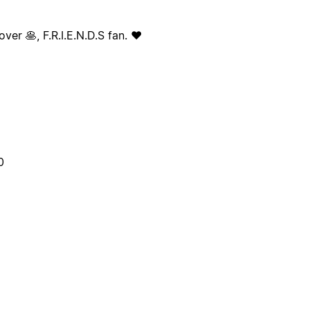
er 🥞, F.R.I.E.N.D.S fan. ❤️
0