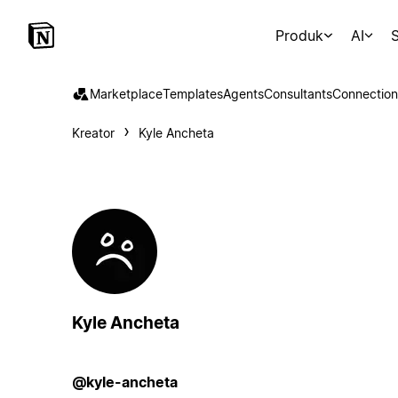
Produk
AI
S
Marketplace
Templates
Agents
Consultants
Connection
Kreator
Kyle Ancheta
Kyle Ancheta
@kyle-ancheta