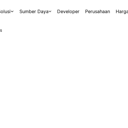
olusi
Sumber Daya
Developer
Perusahaan
Harg
s