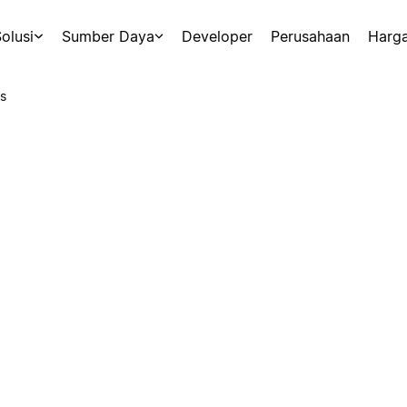
olusi
Sumber Daya
Developer
Perusahaan
Harg
s