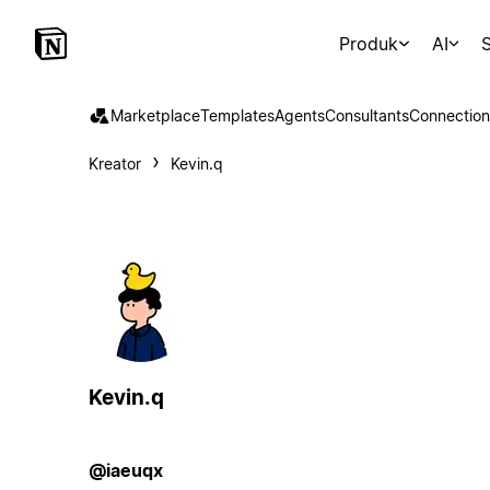
Produk
AI
S
Marketplace
Templates
Agents
Consultants
Connection
Kreator
Kevin.q
Kevin.q
@iaeuqx