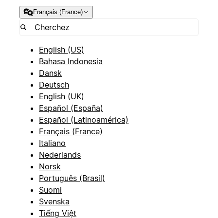
Français (France)
English (US)
Bahasa Indonesia
Dansk
Deutsch
English (UK)
Español (España)
Español (Latinoamérica)
Français (France)
Italiano
Nederlands
Norsk
Português (Brasil)
Suomi
Svenska
Tiếng Việt