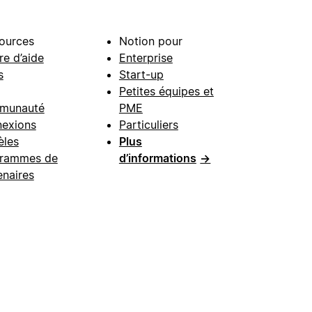
ources
Notion pour
re d’aide
Enterprise
s
Start-up
Petites équipes et
munauté
PME
exions
Particuliers
les
Plus
rammes de
d’informations
→
enaires