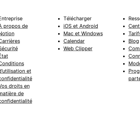
Entreprise
Télécharger
Ress
À propos de
iOS et Android
Cent
Notion
Mac et Windows
Tarif
Carrières
Calendar
Blog
Sécurité
Web Clipper
Com
État
Conn
Conditions
Modè
d’utilisation et
Prog
confidentialité
part
Vos droits en
matière de
confidentialité