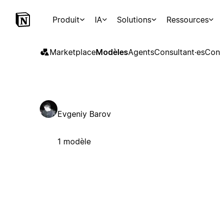
Produit
IA
Solutions
Ressources
Marketplace
Modèles
Agents
Consultant·es
Con
Evgeniy Barov
1 modèle