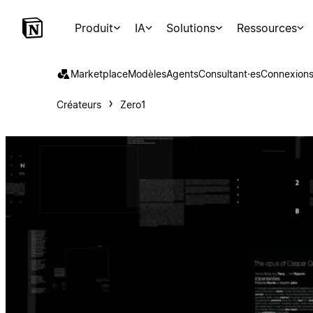
Produit
IA
Solutions
Ressources
Marketplace
Modèles
Agents
Consultant·es
Connexion
Créateurs
Zero1