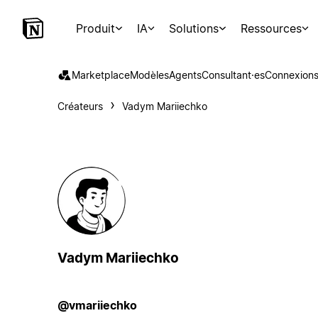
Produit
IA
Solutions
Ressources
Marketplace
Modèles
Agents
Consultant·es
Connexion
Créateurs
Vadym Mariiechko
Vadym Mariiechko
@vmariiechko