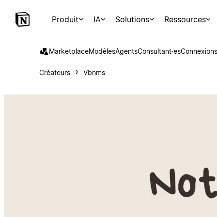
Produit
IA
Solutions
Ressources
Marketplace
Modèles
Agents
Consultant·es
Connexion
Créateurs
Vbnms