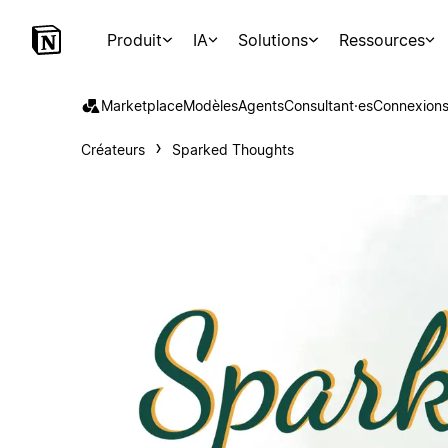
Produit
IA
Solutions
Ressources
Marketplace
Modèles
Agents
Consultant·es
Connexion
Créateurs
Sparked Thoughts