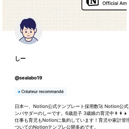
しー
@sealabo19
Créateur recommandé
日本一、Notion公式テンプレート採用数🚀 Notion公
ンバサダーのしーです。6歳息子 3歳娘の育児中👨‍👩‍👧‍
仕事も育児もNotionに集約しています！育児や家計管
ついてのNotionテンプレ公開多めです。