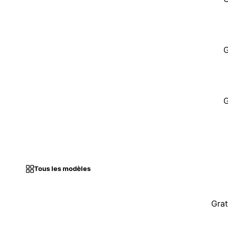
G
G
Tous les modèles
Grat