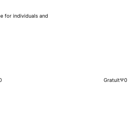
te for individuals and
0
Gratuit
0