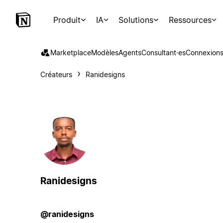
Produit
IA
Solutions
Ressources
Marketplace
Modèles
Agents
Consultant·es
Connexion
Créateurs
Ranidesigns
Ranidesigns
@ranidesigns