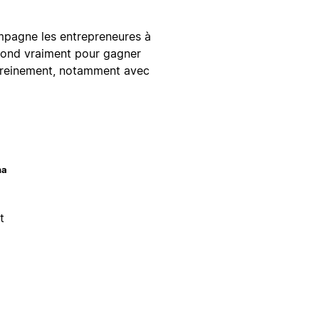
mpagne les entrepreneures à
spond vraiment pour gagner
sereinement, notamment avec
na
t