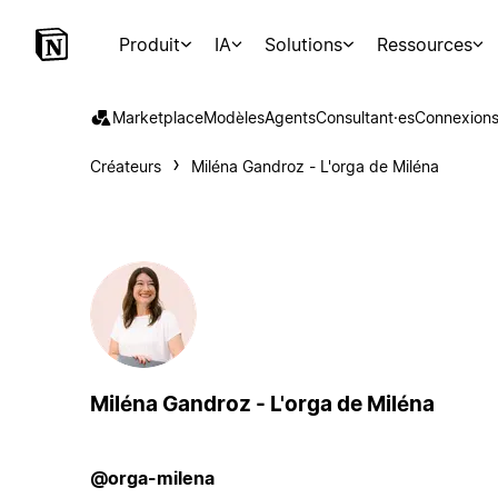
Produit
IA
Solutions
Ressources
Marketplace
Modèles
Agents
Consultant·es
Connexion
Créateurs
Miléna Gandroz - L'orga de Miléna
Miléna Gandroz - L'orga de Miléna
@orga-milena