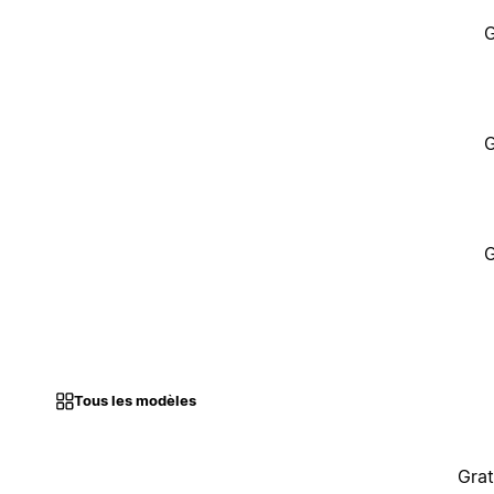
G
G
G
Tous les modèles
Grat