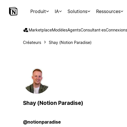
Produit
IA
Solutions
Ressources
Marketplace
Modèles
Agents
Consultant·es
Connexion
Créateurs
Shay (Notion Paradise)
Shay (Notion Paradise)
@notionparadise