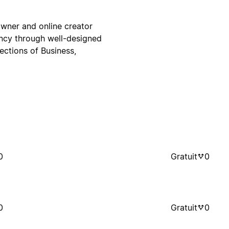
wner and online creator
ency through well-designed
ections of Business,
0
Gratuit
0
0
Gratuit
0