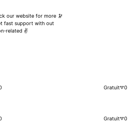
ck our website for more 🔭
et fast support with out
n-related ✌️
0
Gratuit
0
0
Gratuit
0