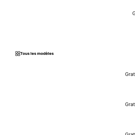
G
Tous les modèles
Grat
Grat
Grat