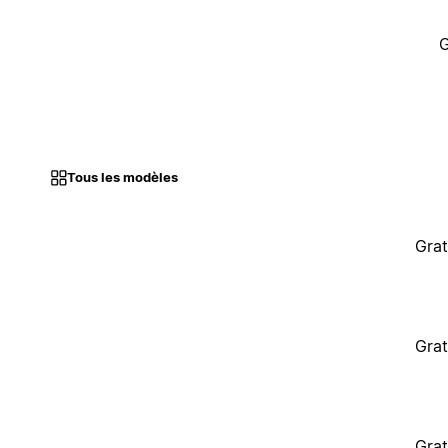
G
Tous les modèles
Grat
Grat
Grat