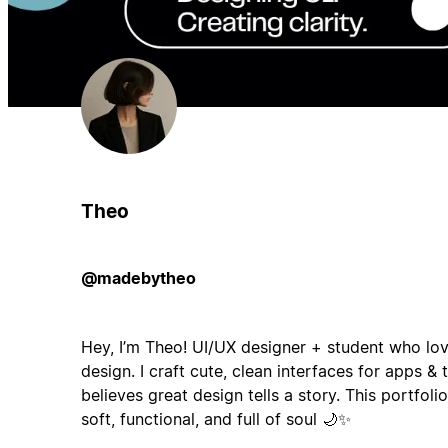
Theo
@madebytheo
Hey, I’m Theo! UI/UX designer + student who lo
design. I craft cute, clean interfaces for apps &
believes great design tells a story. This portfol
soft, functional, and full of soul 🌙✨