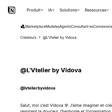
Produit
IA
Solutions
Ressources
Marketplace
Modèles
Agents
Consultant·es
Connexion
Créateurs
@L'Vtelier by Vidova
@L'Vtelier by Vidova
@lvtelierbyvidova
Salut, moi c’est Vidova 🌸 J’aime imaginer et cr
respirent la douceur, l’harmonie et l’organisatio