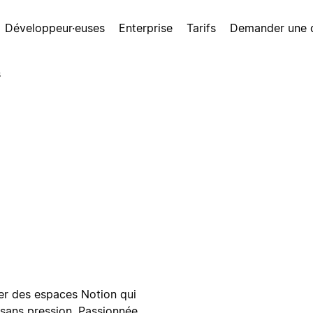
Développeur·euses
Enterprise
Tarifs
Demander une
s
éer des espaces Notion qui
n sans pression. Passionnée