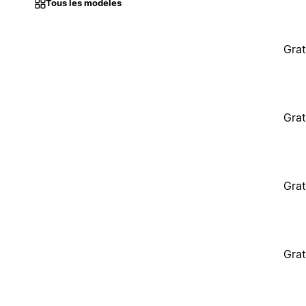
Tous les modèles
Grat
Grat
Grat
Grat