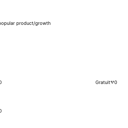
 popular product/growth
0
Gratuit
0
0