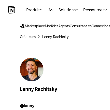
Produit
IA
Solutions
Ressources
Marketplace
Modèles
Agents
Consultant·es
Connexion
Créateurs
Lenny Rachitsky
Lenny Rachitsky
@lenny