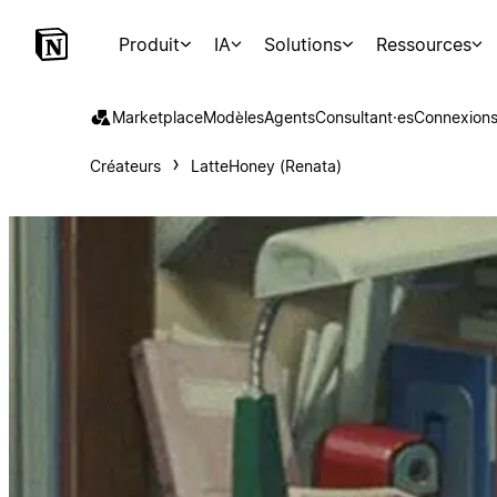
Produit
IA
Solutions
Ressources
Marketplace
Modèles
Agents
Consultant·es
Connexion
Créateurs
LatteHoney (Renata)