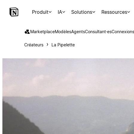
Produit
IA
Solutions
Ressources
Marketplace
Modèles
Agents
Consultant·es
Connexion
Créateurs
La Pipelette