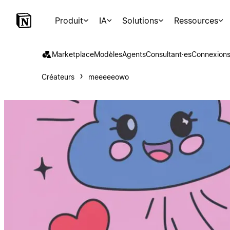
Produit
IA
Solutions
Ressources
Marketplace
Modèles
Agents
Consultant·es
Connexion
Créateurs
meeeeeowo