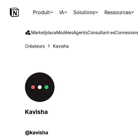
Produit
IA
Solutions
Ressources
Marketplace
Modèles
Agents
Consultant·es
Connexion
Créateurs
Kavisha
Kavisha
@kavisha