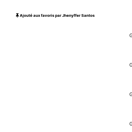
Ajouté aux favoris par Jhenyffer Santos
G
G
G
G