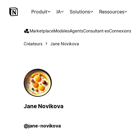
Produit
IA
Solutions
Ressources
Marketplace
Modèles
Agents
Consultant·es
Connexion
Créateurs
Jane Novikova
Jane Novikova
@jane-novikova