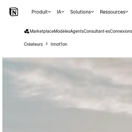
Produit
IA
Solutions
Ressources
Marketplace
Modèles
Agents
Consultant·es
Connexion
Créateurs
Innot1on