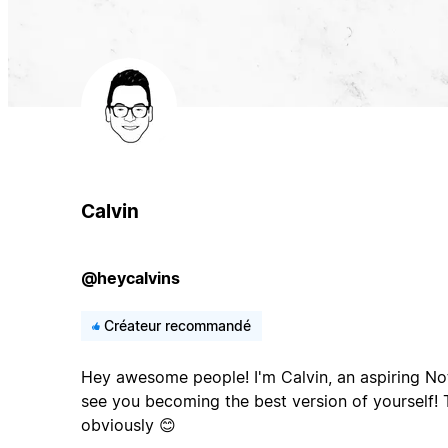
Calvin
@heycalvins
Créateur recommandé
Hey awesome people! I'm Calvin, an aspiring No
see you becoming the best version of yourself!
obviously 😊