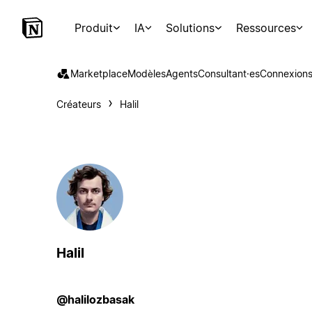
Produit
IA
Solutions
Ressources
Marketplace
Modèles
Agents
Consultant·es
Connexion
Créateurs
Halil
Halil
@halilozbasak