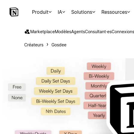
Produit
IA
Solutions
Ressources
Marketplace
Modèles
Agents
Consultant·es
Connexion
Créateurs
Gosdee